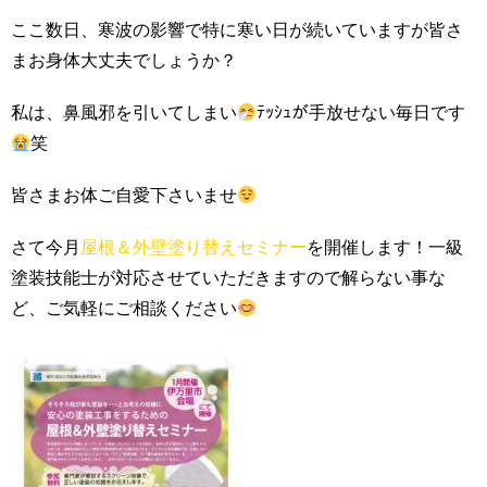
ここ数日、寒波の影響で特に寒い日が続いていますが皆さ
まお身体大丈夫でしょうか？
私は、鼻風邪を引いてしまい
ﾃｯｼｭが手放せない毎日です
笑
皆さまお体ご自愛下さいませ
さて今月
屋根＆外壁塗り替えセミナー
を開催します！一級
塗装技能士が対応させていただきますので解らない事な
ど、ご気軽にご相談ください