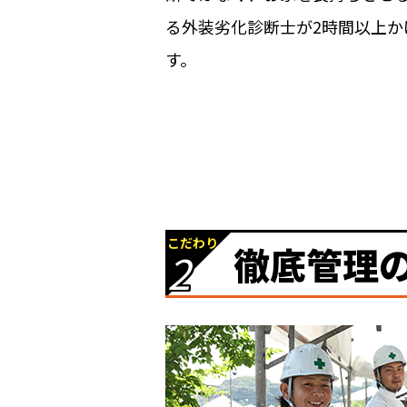
る外装劣化診断士が2時間以上
す。
こだわり
徹底管理
2