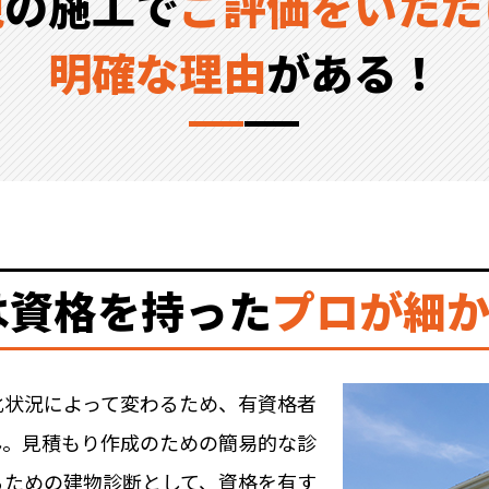
視
の施工で
ご評価をいただ
明確な理由
がある！
は資格を持った
プロが細
化状況によって変わるため、有資格者
ん。見積もり作成のための簡易的な診
るための建物診断として、資格を有す