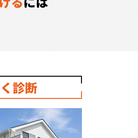
ける
には
かく診断