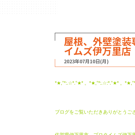
屋根、外壁塗装
イムズ伊万里店
2023年07月10日(月)
*★,°*:.☆*.°★* 。*★,°*:.☆:*.°★* 。*★,°
ブログをご覧いただきありがとうござい
佐賀県伊万里市 プロタイムズ伊万