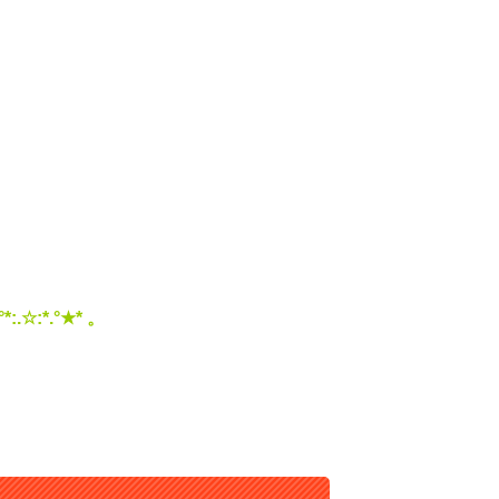
°*:.☆:*.°★* 。