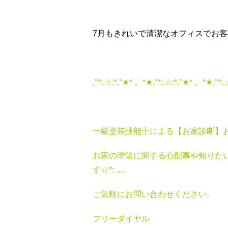
7月もきれいで清潔なオフィスでお
,°*:.☆:*.°★* 。*★,°*:.☆:*.°★* 。*★,°*:
一級塗装技能士による【お家診断】
お家の塗装に関する心配事や知りた
す☆*: .｡.
ご気軽にお問い合わせください。
フリーダイヤル