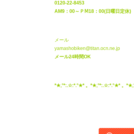
0120-22-8453
AM9：00～ＰⅯ18：00(日曜日定休)
メール
yamashobiken@titan.ocn.ne.jp
メール24時間OK
*★,°*:.☆:*.°★* 。*★,°*:.☆:*.°★* 。*★,