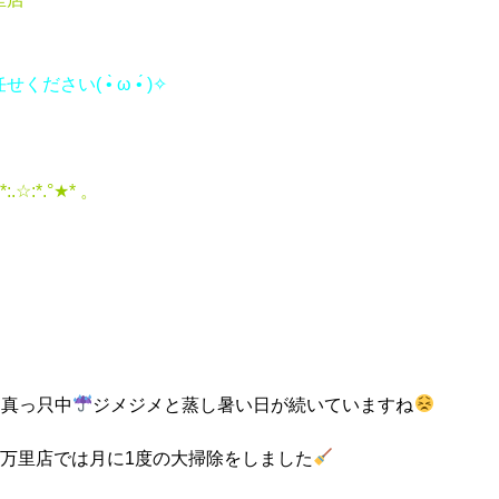
ださい( •̀ ω •́ )✧
*:.☆:*.°★* 。
り真っ只中
ジメジメと蒸し暑い日が続いていますね
伊万里店では月に1度の大掃除をしました