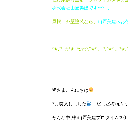
株式会社山匠美建です☆*: .｡
屋根 外壁塗装なら、
山匠美建へお任せく
*★,°*:.☆*★,°*:.☆:*.°★* 。:*.°★* 。*★,°
皆さまこんにちは
7月突入しました
まだまだ梅雨入
そんな中(株)山匠美建プロタイムズ