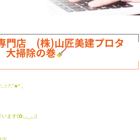
専門店 (株)山匠美建プロタ
 大掃除の巻
*:.☆:*.°★* 。
ます(✿◡‿◡)
里店