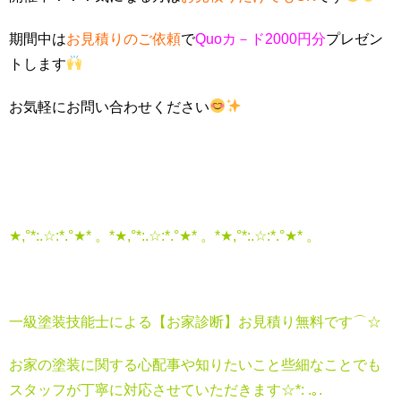
期間中は
お見積りのご依頼
で
Quoカ－ド2000円分
プレゼン
トします
お気軽にお問い合わせください
★,°*:.☆:*.°★* 。*★,°*:.☆:*.°★* 。*★,°*:.☆:*.°★* 。
一級塗装技能士による【お家診断】お見積り無料です⌒☆
お家の塗装に関する心配事や知りたいこと些細なことでも
スタッフが丁寧に対応させていただきます☆*: .｡.