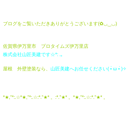
ブログをご覧いただきありがとうございます(✿◡‿◡)
佐賀県伊万里市 プロタイムズ伊万里店
株式会社山匠美建です☆*: .｡
屋根 外壁塗装なら、
山匠美建へお任せください( •̀ ω •́ )✧
*★,°*:.☆*★,°*:.☆:*.°★* 。:*.°★* 。*★,°*:.☆:*.°★* 。