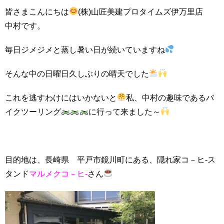
皆さまこんにちは
(株)山匠美建プロタイムズ伊万里店
中村です。
毎日ジメジメと蒸し暑い日が続いていますね
そんな中の日曜日久しぶりの晴天でした
これを逃すわけにはいかないと
私、中村の趣味であるバ
イクツーリング
に行って来ました～
目的地は、長崎県 平戸市鏡川町にある、隠れ家コ－ヒ-ス
タンド
マルメクコ－ヒ-
さん