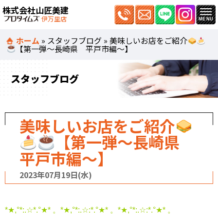
株式会社山匠美建
伊万里店
ホーム
»
スタッフブログ
»
美味しいお店をご紹介
【第一弾～長崎県 平戸市編～】
スタッフブログ
美味しいお店をご紹介
【第一弾～長崎県
平戸市編～】
2023年07月19日(水)
*★,°*:.☆*.°★* 。*★,°*:.☆:*.°★* 。*★,°*:.☆:*.°★* 。