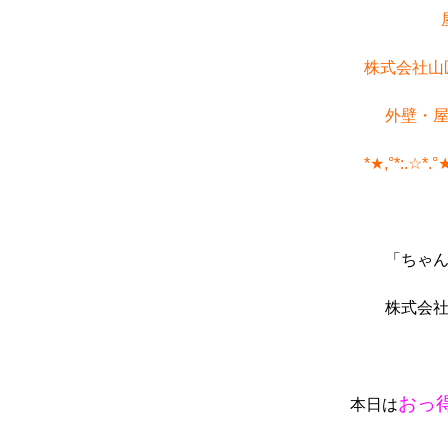
株式会社山
外壁・
*★,°*:.☆*.°
「ちゃ
株式会
おっ
本日は