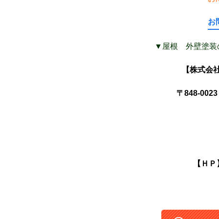
お
▼屋根 外壁塗装
【株式会社
〒848-0
【ＨＰ】 