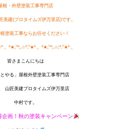
屋根・外壁塗装工事専門店
匠美建(プロタイムズ伊万里店)です。
屋根塗装工事ならお任せください！
★* 。*★,°*:.☆*.°★* 。*★,°*:.☆:*.°★* 。
皆さまこんにちは
んとやる」
屋根外壁塗装工事専門店
社 山匠美建プロタイムズ伊万里店
中村です。
得企画！秋の塗装キャンペーン