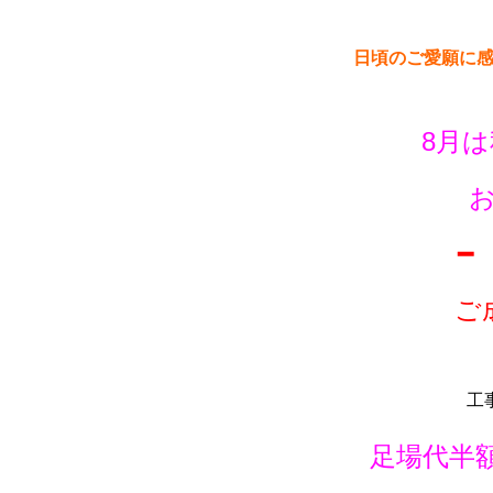
日頃のご愛願に
8月
━
ご
工
足場代半