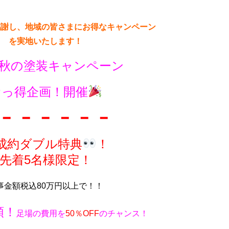
感謝し、地域の皆さまにお得なキャンペーン
を実地いたします！
は秋の塗装キャンペーン
おっ得企画！開催
 ━ ━ ━ ━ ━ ━
成約ダブル特典
！
先着5名様限定！
事金額税込80万円以上で！！
額！
足場の費用を
50％OFF
のチャンス！