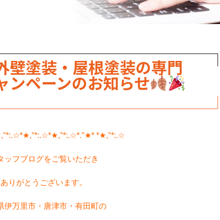
外壁塗装・屋根塗装の専門
ャンペーンのお知らせ
,°*:.☆*★,°*:.☆*★,°*:.☆*.°★* *★,°*:.☆
タッフブログをご覧いただき
ありがとうございます。
県伊万里市・唐津市・有田町の