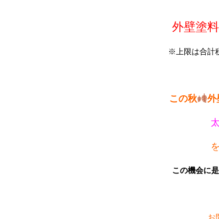
外壁塗料
※上限は合計
この秋
外
この機会に是
お